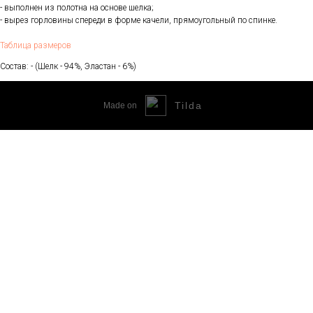
- выполнен из полотна на основе шелка;
- вырез горловины спереди в форме качели, прямоугольный по спинке.
Таблица размеров
Состав: - (Шелк - 94%, Эластан - 6%)
Tilda
Made on